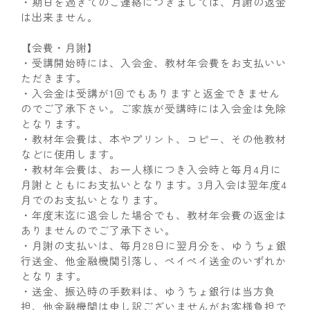
・期日を過ぎてのご連絡につきましては、月謝の返金
は出来ません。
【会費・月謝】
・受講開始時には、入会金、教材年会費をお支払いい
ただきます。
・入会金は受講が1回でもありますと返金できません
のでご了承下さい。ご家族が受講時には入会金は免除
となります。
・教材年会費は、本やプリント、コピー、その他教材
などに使用します。
・教材年会費は、お一人様につき入会時と毎月4月に
月謝とともにお支払いとなります。3月入会は翌年度4
月でのお支払いとなります。
・年度末迄に退会した場合でも、教材年会費の返金は
ありませんのでご了承下さい。
・月謝の支払いは、毎月28日に翌月分を、ゆうちょ銀
行送金、他金融機関引落し、ペイペイ送金のいずれか
となります。
・送金、振込時の手数料は、ゆうちょ銀行は当方負
担、他金融機関は申し訳ございませんがお客様負担で